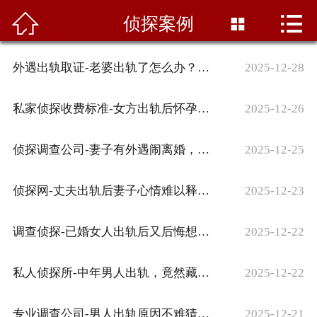



网站首页
侦探案例

关于我们
外遇出轨取证-老婆出轨了怎么办？这些正确处理方法你得知道
2025-12-28
调查范围
私家侦探收费标准-女方出轨后怀孕了，这种情况该咋处理？
2025-12-26
侦探案例
侦探调查公司-妻子有外遇闹离婚，这种情况法院一般会怎么判？
2025-12-25
调查服务
侦探网-丈夫出轨后妻子心情难以释怀，该怎么办才好？
2025-12-23
行业资讯
调查侦探-已婚女人出轨后又后悔想复婚，该怎么办？
2025-12-22
调查信息
在线留言
私人侦探所-中年男人出轨，竟然藏着这3个深层次原因
2025-12-22
联系我们
专业调查公司-男人出轨原因不难猜！其实总结起来就2个字
2025-12-21