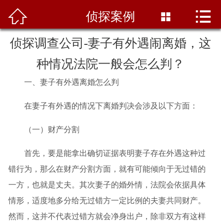



网站首页
侦探案例

关于我们
侦探调查公司-妻子有外遇闹离婚，这
种情况法院一般会怎么判？
调查范围
一、妻子有外遇离婚怎么判
侦探案例
在妻子有外遇的情况下离婚判决会涉及以下方面：
调查服务
（一）财产分割
行业资讯
首先，要是能拿出确切证据表明妻子存在外遇这种过
调查信息
错行为，那么在财产分割方面，就有可能倾向于无过错的
一方，也就是丈夫。其次妻子的婚外情，法院会依据具体
在线留言
情形，适度地多分给无过错方一定比例的夫妻共同财产。
联系我们
然而，这并不代表过错方就会净身出户，除非双方有这样