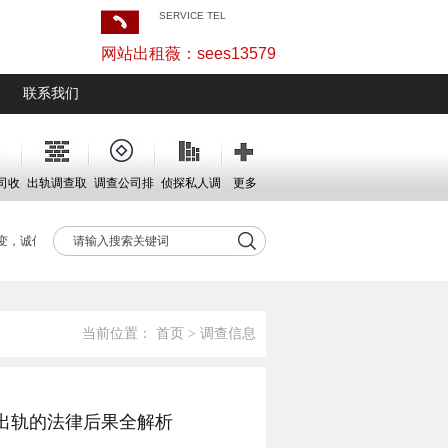
SERVICE TEL
网站出租薇：sees13579
联系我们
司收
出轨调查取
调查公司排
侦探私人调
更多
证
名
查
，诚信永远不变。
当前位置：
首页
>
调查信息
出轨的法律后果全解析