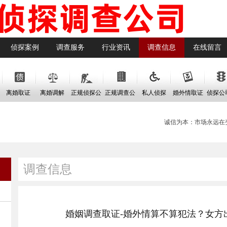
侦探案例
调查服务
行业资讯
调查信息
在线留言
离婚取证
离婚调解
正规侦探公
正规调查公
私人侦探
婚外情取证
侦探公
司
司
费
诚信为本：市场永远在变
调查信息
婚姻调查取证-婚外情算不算犯法？女方